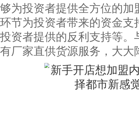
够为投资者提供全方位的加
环节为投资者带来的资金支
投资者提供的反利支持等。
有厂家直供货源服务，大大