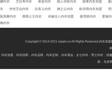
娜内衣
艾拉奇内衣
幂姿内衣
丽人诗歌内衣
丽莱内衣加盟
曼
衣
伊丝艾拉内衣
拉美儿内衣
婵之云内衣
欧诗雨内衣加盟
梵
新凤舞内衣
茜茜公主内衣
卓娅佳人内衣加盟
傲雪棋内衣
爱黛内
物内衣
Copyright © 2014-2021 nywjm.cn All Rights 
内衣加盟，内衣招商，内衣品牌，内衣定制，内衣展会，女士内衣，男士内衣，情趣
家，无肩