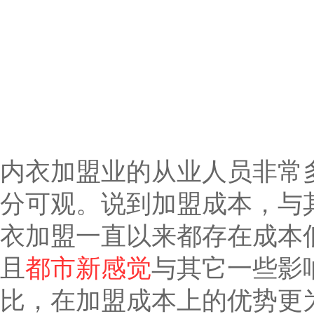
内衣加盟业的从业人员非常
分可观。说到加盟成本，与
衣加盟一直以来都存在成本
且
都市新感觉
与其它一些影
比，在加盟成本上的优势更