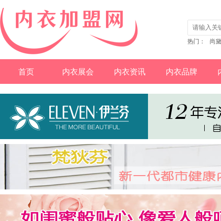
热门：
尚
首页
内衣展会
内衣资讯
内衣品牌