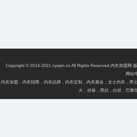
Copyright © 2014-2021 nywjm.cn All Rights Re
网站
内衣加盟，内衣招商，内衣品牌，内衣定制，内衣展会，女士内衣，男士
火，丝袜，黑丝，白丝，巴黎