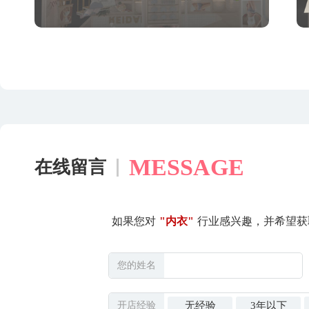
仙妮卡内衣门店