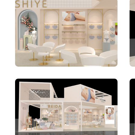
仙妮卡内衣门店
仙妮卡内衣门店