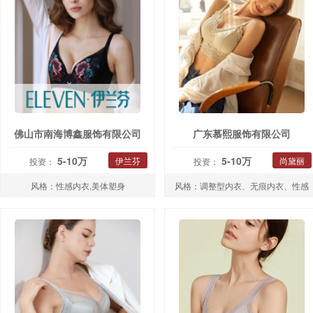
佛山市南海博鑫服饰有限公司
广东慕熙服饰有限公司
5-10万
5-10万
伊兰芬
尚黛丽
投资：
投资：
风格：性感内衣,美体塑身
风格：调整型内衣、无痕内衣、性感
内衣