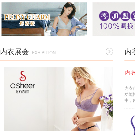
内衣展会
内
EXHIBITION
内
内衣
功能
中，