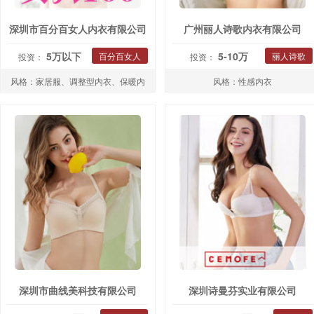
深圳市百分百女人内衣有限公司
广州丽人诗歌内衣有限公司
5万以下
5-10万
百分百女人
丽人诗歌
投资：
投资：
风格：家居服、调整型内衣、保暖内
风格：性感内衣
衣、男士内衣、无痕内衣、性感内
衣、少女内衣
深圳市曲线美科技有限公司
深圳诗曼芬实业有限公司