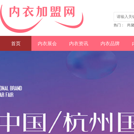
热门：
尚
首页
内衣展会
内衣资讯
内衣品牌