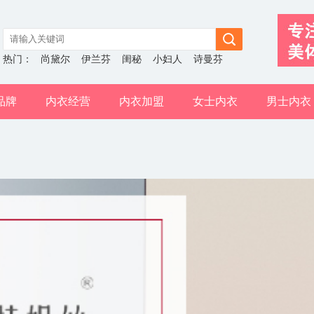
热门：
尚黛尔
伊兰芬
闺秘
小妇人
诗曼芬
品牌
内衣经营
内衣加盟
女士内衣
男士内衣