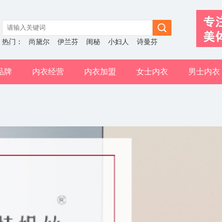
热门：
尚黛尔
伊兰芬
闺秘
小妇人
诗曼芬
品牌
内衣经营
内衣加盟
女士内衣
男士内衣