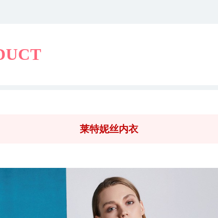
DUCT
莱特妮丝内衣